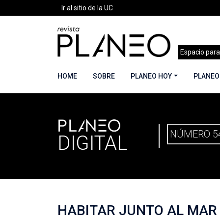
Ir al sitio de la UC
Espacio para
HOME
SOBRE
PLANEO HOY
PLANEO
PLANEO
PORTADA
»
PLANEO DIGITAL
»
PLANEO 54 | 
NÚMERO 5
DIGITAL
HABITAR JUNTO AL MAR